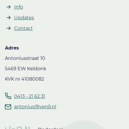
Info
Updates
Contact
Adres
Antoniusstraat 10
5469 EW Keldonk
KVK nr 41080082
0413 - 21 62 31
antonius@verdi.nl